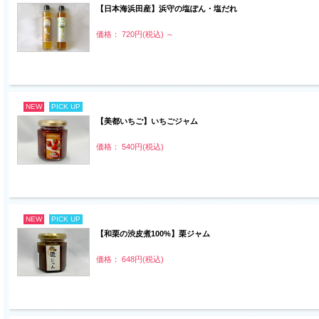
【日本海浜田産】浜守の塩ぽん・塩だれ
価格： 720円(税込)
～
NEW
PICK UP
【美都いちご】いちごジャム
価格： 540円(税込)
NEW
PICK UP
【和栗の渋皮煮100%】栗ジャム
価格： 648円(税込)