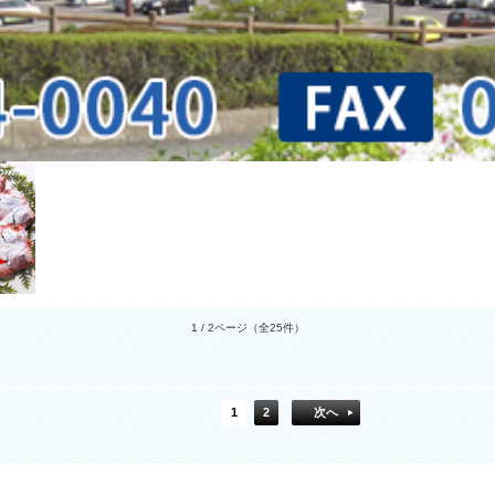
1 / 2ページ
（全25件）
1
2
次へ