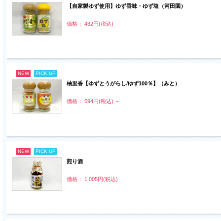
【自家製ゆず使用】ゆず香味・ゆず塩（河田園）
価格： 432円(税込)
NEW
PICK UP
柚里香【ゆずとうがらし/ゆず100％】（みと）
価格： 594円(税込)
～
NEW
PICK UP
煎り酒
価格： 1,005円(税込)