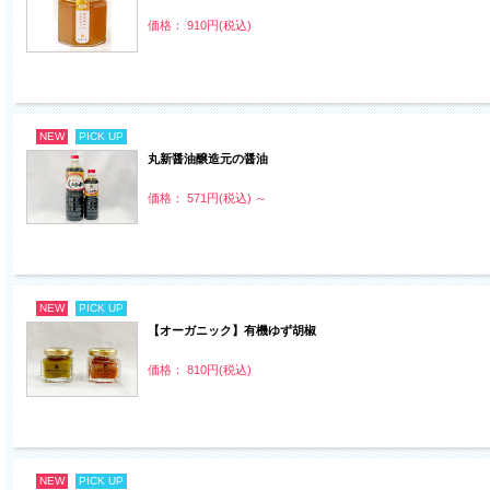
価格： 910円(税込)
NEW
PICK UP
丸新醤油醸造元の醤油
価格： 571円(税込)
～
NEW
PICK UP
【オーガニック】有機ゆず胡椒
価格： 810円(税込)
NEW
PICK UP