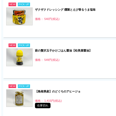
NEW
PICK UP
ザクザクドレッシング 燻製とえび香るうま塩味
価格： 540円(税込)
NEW
PICK UP
萩の贅沢玉子かけごはん醤油【松美屋醤油】
価格： 549円(税込)
NEW
PICK UP
【島根県産】のどぐろのアヒージョ
価格： 1,415円(税込)
在庫切れ