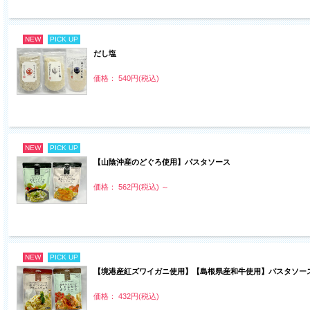
NEW
PICK UP
だし塩
価格： 540円(税込)
NEW
PICK UP
【山陰沖産のどぐろ使用】パスタソース
価格： 562円(税込)
～
NEW
PICK UP
【境港産紅ズワイガニ使用】【島根県産和牛使用】パスタソー
価格： 432円(税込)