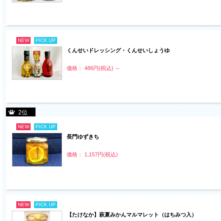
NEW
PICK UP
くんせいドレッシング・くんせいしょうゆ
価格： 486円(税込)
～
2位
NEW
PICK UP
長門ゆずきち
価格： 1,157円(税込)
NEW
PICK UP
【たけなか】萩夏みかんマルマレット（はちみつ入）