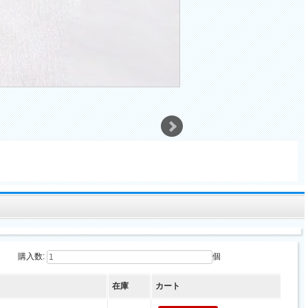
購入数:
個
在庫
カート