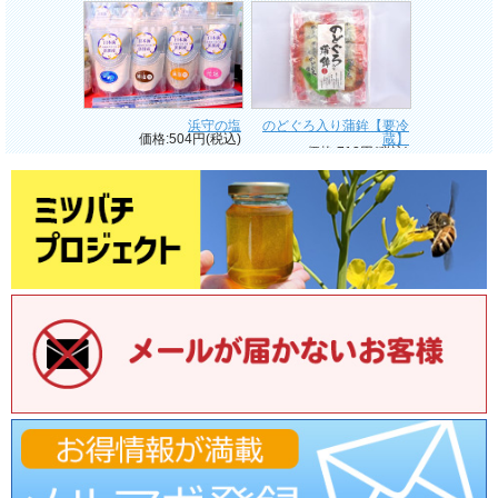
浜守の塩
のどぐろ入り蒲鉾【要冷
価格:504円(税込)
蔵】
価格:713円(税込)