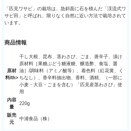
「匹見ワサビ」の栽培は、急斜面に石を積んだ「渓流式ワ
サビ田」と呼ばれ、限りなく自然に近い方法で栽培されて
います。
商品情報
干し大根、昆布、茎わさび、ごま、唐辛子、漬け
原材料［果糖ぶどう糖液糖、醸造酢、食塩、醤
原材
油］/調味料（アミノ酸等）、着色料（紅花黄、く
料/th>
ちなし）、香辛料抽出物、香料、酒精、（一部に
小麦・大豆・ごまを含む）「匹見産茎わさび」使
用
内容
220g
量
販売
中浦食品（株）
元