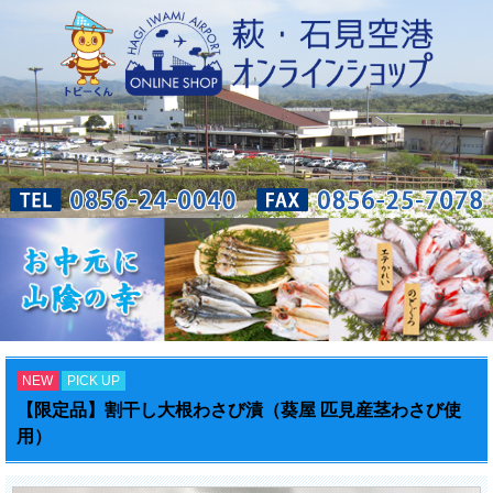
NEW
PICK UP
【限定品】割干し大根わさび漬（葵屋 匹見産茎わさび使
用）