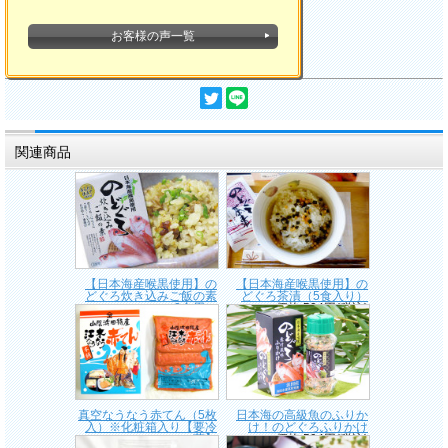
お客様の声一覧
関連商品
【日本海産喉黒使用】の
【日本海産喉黒使用】の
どぐろ炊き込みご飯の素
どぐろ茶漬（5食入り）
（2合用）
価格:594円(税込)
価格:950円(税込)
真空なうなう赤てん（5枚
日本海の高級魚のふりか
入）※化粧箱入り【要冷
け！のどぐろふりかけ
蔵】
価格:594円(税込)