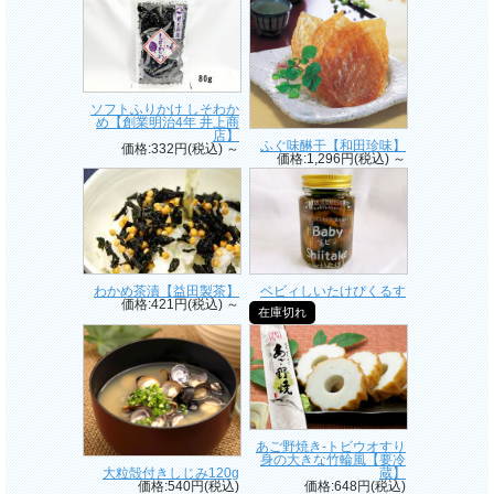
価格:1,000円(税込)
ソフトふりかけ しそわか
め【創業明治4年 井上商
店】
ふぐ味醂干【和田珍味】
価格:332円(税込)
～
価格:1,296円(税込)
～
わかめ茶漬【益田製茶】
ベビィしいたけぴくるす
価格:421円(税込)
～
在庫切れ
あご野焼き-トビウオすり
身の大きな竹輪風【要冷
大粒殻付きしじみ120g
蔵】
価格:540円(税込)
価格:648円(税込)