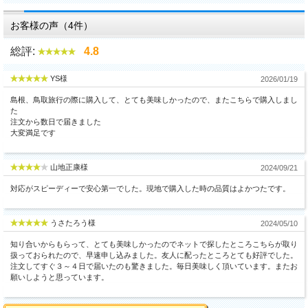
お客様の声（4件）
総評:
4.8
YS様
2026/01/19
島根、鳥取旅行の際に購入して、とても美味しかったので、またこちらで購入しまし
た
注文から数日で届きました
大変満足です
山地正康様
2024/09/21
対応がスピーディーで安心第一でした。現地で購入した時の品質はよかつたです。
うさたろう様
2024/05/10
知り合いからもらって、とても美味しかったのでネットで探したところこちらが取り
扱っておられたので、早速申し込みました。友人に配ったところとても好評でした。
注文してすぐ３～４日で届いたのも驚きました。毎日美味しく頂いています。またお
願いしようと思っています。