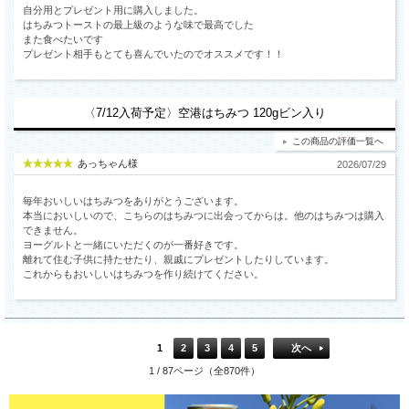
自分用とプレゼント用に購入しました。
はちみつトーストの最上級のような味で最高でした
また食べたいです
プレゼント相手もとても喜んでいたのでオススメです！！
〈7/12入荷予定〉空港はちみつ 120gビン入り
この商品の評価一覧へ
あっちゃん様
2026/07/29
毎年おいしいはちみつをありがとうございます。
本当においしいので、こちらのはちみつに出会ってからは。他のはちみつは購入
できません。
ヨーグルトと一緒にいただくのが一番好きです。
離れて住む子供に持たせたり、親戚にプレゼントしたりしています。
これからもおいしいはちみつを作り続けてください。
1
2
3
4
5
次へ
1 / 87ページ（全870件）