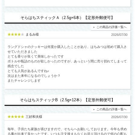
そらはちスティックＡ（2.5g×6本）【定形外郵便可】
この商品の評価一覧へ
まるみ様
2026/07/30
ラングドシャのクッキーは何度か購入したことがあり、はちみつは初めて購入さ
せていただきました
とても香りが良くて美味しかったです
ボトルや瓶詰のものが欲しかったのですが、あっという間に売り切れてしまって
残念でした
とても人気があるんですね♪
次はまた来年になるのでしょうか？
またチャレンジします
そらはちスティックB（2.5g×12本）【定形外郵便可】
この商品の評価一覧へ
三好和夫様
2026/07/30
毎年、子供たち家族が喜びますので、そちらへお願いしております。今年も求め
る事が出来て良かったです。いつも注文後まもなくお送り頂けるので何の心配も