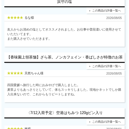
浜守の塩
この商品の評価一覧へ
るな様
2026/08/05
友人からお清めの塩としてオススメされました。お仕事や普段遣いに使用させて
いただいてます。
また購入させていただきます。
【香味園上領茶舗】ざら茶。ノンカフェイン・香ばしさが特徴のお茶
この商品の評価一覧へ
天然ちゃん様
2026/08/05
四国愛媛へ旅行した時におみやげで購入しました。
麦茶よりもあっさりとしていて、体もスッキリしました。現地かネットでしか購
入出来ないので、これからもリピートしますね。
〈7/12入荷予定〉空港はちみつ 120gビン入り
この商品の評価一覧へ
林様