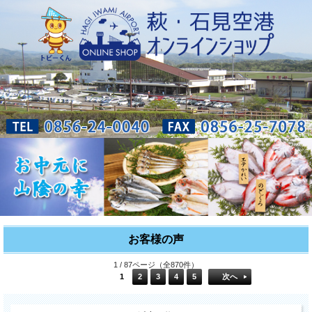
お客様の声
1 / 87ページ（全870件）
1
2
3
4
5
次へ