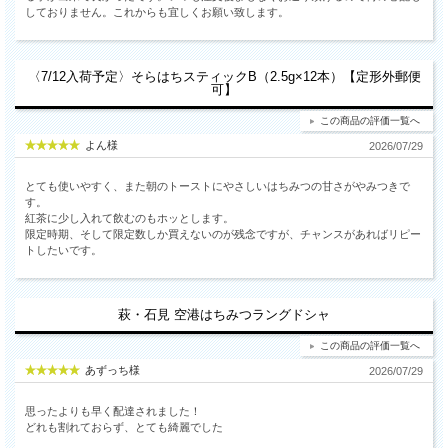
しておりません。これからも宜しくお願い致します。
〈7/12入荷予定〉そらはちスティックB（2.5g×12本）【定形外郵便
可】
この商品の評価一覧へ
よん様
2026/07/29
とても使いやすく、また朝のトーストにやさしいはちみつの甘さがやみつきで
す。
紅茶に少し入れて飲むのもホッとします。
限定時期、そして限定数しか買えないのが残念ですが、チャンスがあればリピー
トしたいです。
萩・石見 空港はちみつラングドシャ
この商品の評価一覧へ
あずっち様
2026/07/29
思ったよりも早く配達されました！
どれも割れておらず、とても綺麗でした