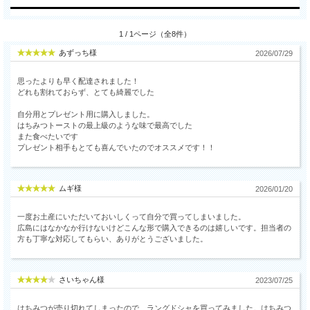
1 / 1ページ（全8件）
あずっち様
2026/07/29
思ったよりも早く配達されました！
どれも割れておらず、とても綺麗でした
自分用とプレゼント用に購入しました。
はちみつトーストの最上級のような味で最高でした
また食べたいです
プレゼント相手もとても喜んでいたのでオススメです！！
ムギ様
2026/01/20
一度お土産にいただいておいしくって自分で買ってしまいました。
広島にはなかなか行けないけどこんな形で購入できるのは嬉しいです。担当者の
方も丁寧な対応してもらい、ありがとうございました。
さいちゃん様
2023/07/25
はちみつが売り切れてしまったので、ラングドシャを買ってみました。はちみつ