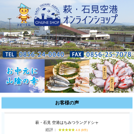
お客様の声
萩・石見 空港はちみつラングドシャ
総評：
4.8 (8件)