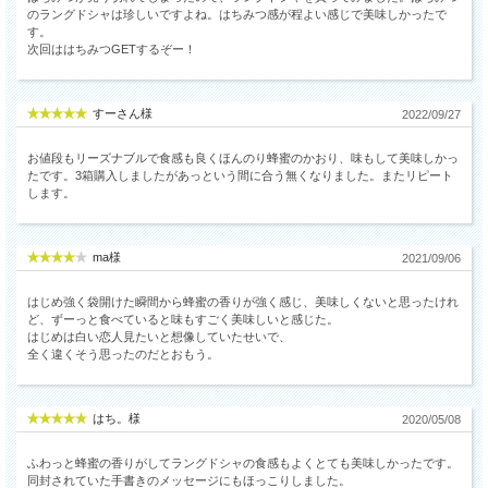
のラングドシャは珍しいですよね。はちみつ感が程よい感じで美味しかったで
す。
次回ははちみつGETするぞー！
すーさん様
2022/09/27
お値段もリーズナブルで食感も良くほんのり蜂蜜のかおり、味もして美味しかっ
たです。3箱購入しましたがあっという間に合う無くなりました。またリピート
します。
ma様
2021/09/06
はじめ強く袋開けた瞬間から蜂蜜の香りが強く感じ、美味しくないと思ったけれ
ど、ずーっと食べていると味もすごく美味しいと感じた。
はじめは白い恋人見たいと想像していたせいで、
全く違くそう思ったのだとおもう。
はち。様
2020/05/08
ふわっと蜂蜜の香りがしてラングドシャの食感もよくとても美味しかったです。
同封されていた手書きのメッセージにもほっこりしました。