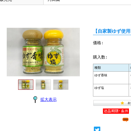
【自家製ゆず使用
価格:
購入数:
種類
ゆず香味
ゆず塩
拡大表示