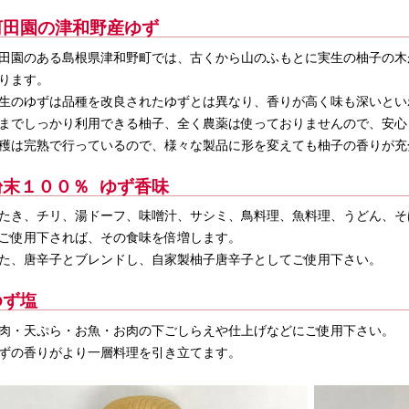
河田園の津和野産ゆず
田園のある島根県津和野町では、古くから山のふもとに実生の柚子の木が
ります。
生のゆずは品種を改良されたゆずとは異なり、香りが高く味も深いとい
までしっかり利用できる柚子、全く農薬は使っておりませんので、安心
穫は完熟で行っているので、様々な製品に形を変えても柚子の香りが充
粉末１００％ ゆず香味
たき、チリ、湯ドーフ、味噌汁、サシミ、鳥料理、魚料理、うどん、そ
ご使用下されば、その食味を倍増します。
た、唐辛子とブレンドし、自家製柚子唐辛子としてご使用下さい。
ゆず塩
肉・天ぷら・お魚・お肉の下ごしらえや仕上げなどにご使用下さい。
ずの香りがより一層料理を引き立てます。