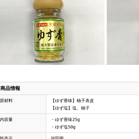
商品情報
原材料
【ゆず香味】柚子表皮
【ゆず塩】塩、柚子
内容量
・ゆず香味25g
・ゆず塩50g
販売元
河田園