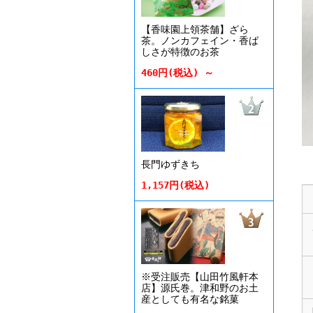
【香味園上領茶舗】ざら
茶。ノンカフェイン・香ば
しさが特徴のお茶
460円(税込) ～
長門ゆずきち
1,157円(税込)
※受注販売【山田竹風軒本
店】源氏巻。津和野のお土
産としても有名な銘菓