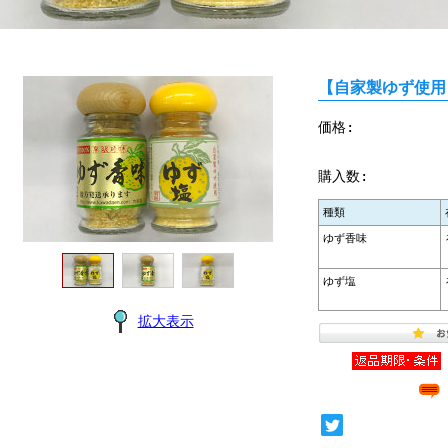
【自家製ゆず使用
価格:
購入数:
種類
ゆず香味
ゆず塩
拡大表示