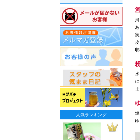
河
あ
実
皮
収
水
に
ま
焼
人気ランキング
ゆ