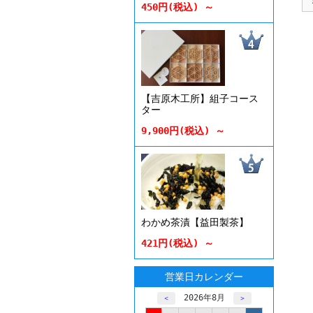
450円(税込) ～
【吉原木工所】組子コース
ター
9,900円(税込) ～
わかめ茶漬【益田製茶】
421円(税込) ～
営業日カレンダー
2026年8月
＜
＞