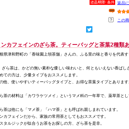
返品
この
ノンカフェインのざら茶。ティーバッグと茶葉2種類
根県津和野町の「香味園上領茶舗」さんの、ふる里の味と香りを代表す
ら茶は、かどの無い素朴な優しい味わいと、何ともいえない香ばし
めての方は、少量タイプをおススメします。
の他、使いやすいティーバッグタイプと、お得な茶葉タイプとあります
ら茶の材料は「カワラケツメイ」というマメ科の一年草で、薬草茶とし
ら茶は他にも「マメ茶」「ハマ茶」とも呼ばれ親しまれています。
ンカフェインだから、家族の常用茶としてもおススメです。
スタルジックが似合うお茶をお探しの方、ざら茶を是非。