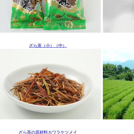
ざら茶（小）（中）
ざら茶の原材料カワラケツメイ