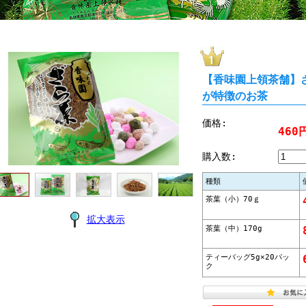
【香味園上領茶舗】
が特徴のお茶
価格:
460
購入数:
種類
茶葉（小）70ｇ
拡大表示
茶葉（中）170g
ティーバッグ5g×20パッ
ク