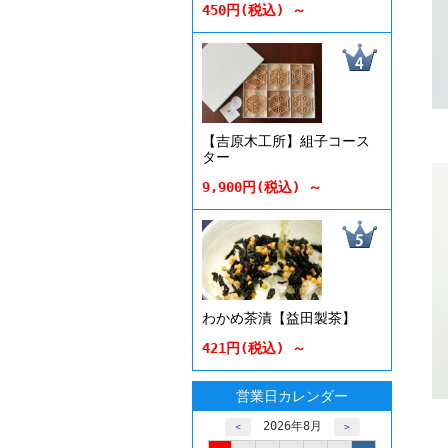
450円(税込) ～
【吉原木工所】組子コース
ター
9,900円(税込) ～
わかめ茶漬【益田製茶】
421円(税込) ～
営業日カレンダー
2026年8月
＜
＞