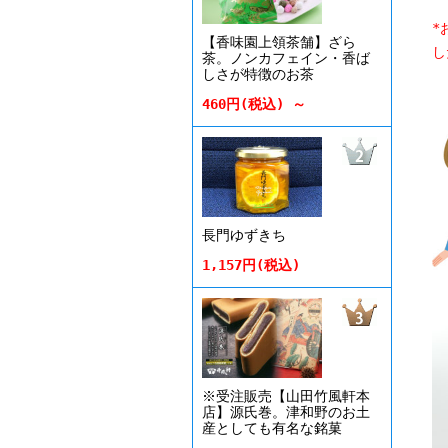
*
【香味園上領茶舗】ざら
し
茶。ノンカフェイン・香ば
しさが特徴のお茶
460円(税込) ～
長門ゆずきち
1,157円(税込)
※受注販売【山田竹風軒本
店】源氏巻。津和野のお土
産としても有名な銘菓