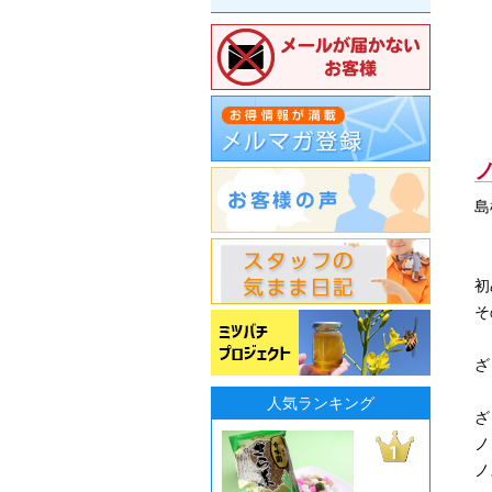
島
ざ
初
そ
ざ
人気ランキング
ざ
ノ
ノ