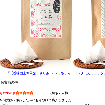
「【香味園上領茶舗】ざら茶 テトラ型ティーバッグ〈カワラケツ
 お客様の声
おすすめ度
天然ちゃん様
四国愛媛へ旅行した時におみやげで購入しました。